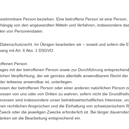
bestimmbare Person beziehen. Eine betroffene Person ist eine Person,
hängig von den angewandten Mitteln und Verfahren, insbesondere da
nden von Personendaten.
Datenschutzrecht. Im Übrigen bearbeiten wir – soweit und sofern di
ng mit Art. 6 Abs. 1 DSGVO
:
roffenen Person.
rtrages mit der betroffenen Person sowie zur Durchführung entspreche
tlichen Verpflichtung, der wir gemäss allenfalls anwendbarem Recht der
er teilweise anwendbar ist, unterliegen.
ressen der betroffenen Person oder einer anderen natürlichen Person z
eressen von uns oder von Dritten zu wahren, sofern nicht die Grundfre
eressen sind insbesondere unser betriebswirtschaftliches Interesse, un
enen rechtlichen Ansprüchen und die Einhaltung von schweizerischem R
 Zweck oder die jeweiligen Zwecke erforderlich ist. Bei länger dauernd
ränken wir die Bearbeitung entsprechend ein.