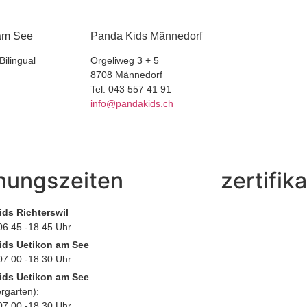
 am See
Panda Kids Männedorf
Bilingual
Orgeliweg 3 + 5
8708 Männedorf
Tel. 043 557 41 91
info@pandakids.ch
nungszeiten
zertifik
ds Richterswil
06.45 -18.45 Uhr
ids Uetikon am See
07.00 -18.30 Uhr
ids Uetikon am See
rgarten):
07.00 -18.30 Uhr